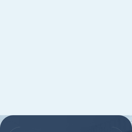
:::
:::