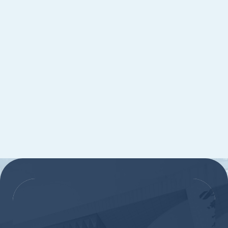
:::
:::