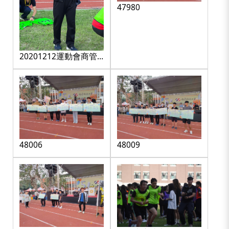
47980
20201212運動會商管
學院大隊接力
_201212_9
48006
48009