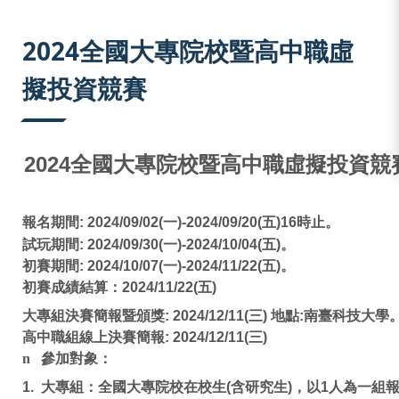
:::
2024全國大專院校暨高中職虛
擬投資競賽
2024
全國大專院校暨高中職虛擬投資競
報名
期間
: 2024/09/02(
一
)-2024/09/20(
五
)16
時止。
試玩期間
: 2024/09/30(
一
)-2024/10/04(
五
)
。
初賽期間
: 2024/10/07(
一
)-2024/11/22(
五
)
。
初賽成績
結算：
2024/11/22(
五
)
大專組決賽簡報暨頒獎
: 2024/12/11(
三
)
地點
:
南臺科技大學
高中職組線上決賽簡報
:
2024/12/11(
三
)
n
參加對象：
1.
大專組：全國大專院校在校生
(
含研究生
)
，以
1
人為一組