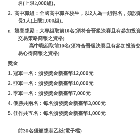
名
(
上限2
,000
組
)
。
2.
高中職組：全國高中職在校生，以
2
人為一組報名，須設
長
1
人
(
上限2
,000
組
)
。
n
競賽獎勵：
大專組取前
10
名
(
須符合晉級決賽且有參加投
交易策略簡報之資格
)
高中職組取前
10
名
(
須符合晉級決賽且有參加投資
易心得簡報之資格
)
獎金
1.
冠軍一名：頒發獎金新臺幣
12,000
元
2.
亞軍一名：頒發獎金新臺幣
10,000
元
3.
季軍一名：頒發獎金新臺幣
7,000
元
4.
優勝
共兩名
：每名頒發獎金新臺幣
3,000
元
5.
佳作共五名
：每名頒發獎金新臺幣
1,000
元
前
30
名獲頒獎狀乙紙(電子檔)