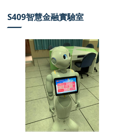
:::
S409智慧金融實驗室