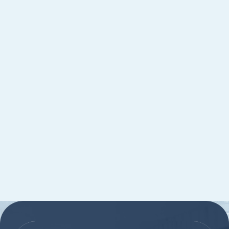
:::
:::