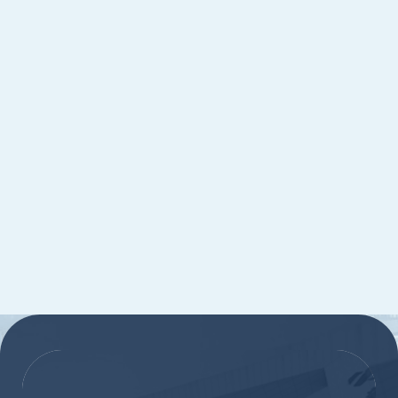
:::
:::