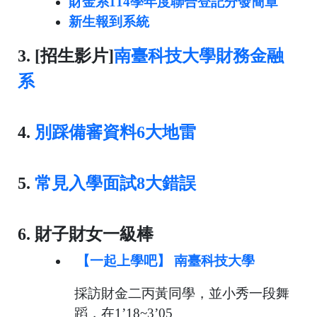
財金系114學年度聯合登記分發簡章
新生報到系統
3. [招生影片]
南臺科技大學財務金融
系
4.
別踩備審資料6大地雷
5.
常見入學面試8大錯誤
6. 財子財女一級棒
【一起上學吧】 南臺科技大學
採訪財金二丙黃同學，並小秀一段舞
蹈，在1’18~3’05