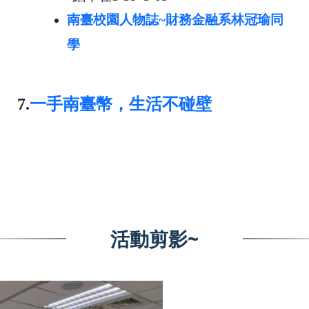
南臺校園人物誌~財務金融系林冠瑜同
學
7.
一手南臺幣，生活不碰壁
活動剪影~