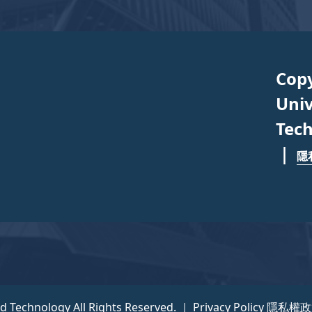
Cop
Univ
Tech
｜
隱
nd Technology All Rights Reserved. ｜
Privacy Policy 隱私權