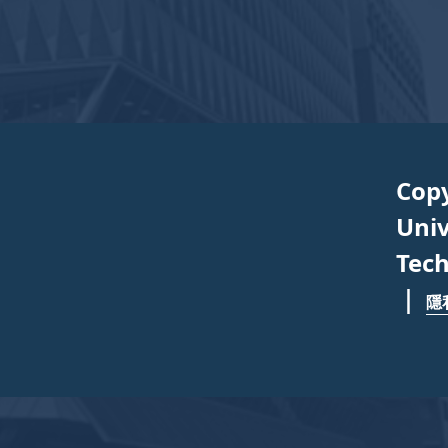
Cop
Univ
Tech
｜
隱