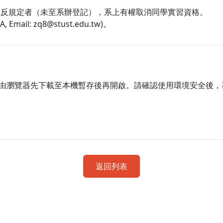
有違反規定者（未至系辦登記），系上有權取消同學實習資格。
il: zq8@stust.edu.tw)。
由瀏覽器先下載至本機暫存後再開啟。請確認使用環境安全後，
返回列表