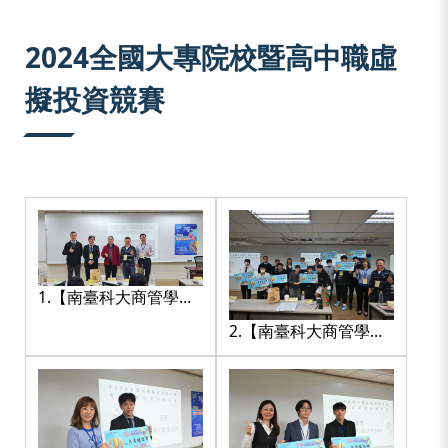
:::
2024全國大專院校暨高中職虛
擬投資競賽
1.【南臺科大商管學院
黃仁鵬院長(中)及評審
2.【南臺科大商管學院
於「2024全國大專院校
柯伶玫副院長(右2)、評
暨高中職虛擬投資競
審老師與獲獎學生於
賽」大合影】
「2024全國大專院校暨
高中職虛擬投資競賽」
大合影】