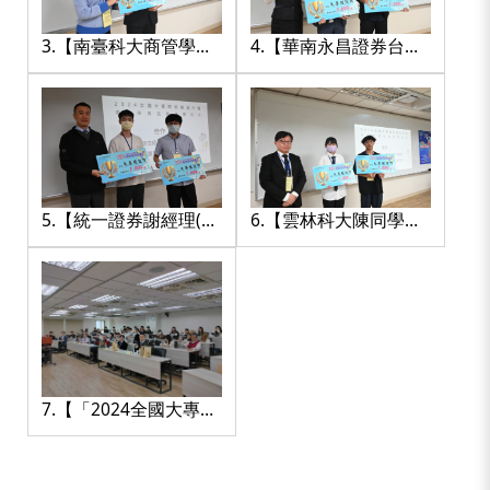
3.【南臺科大商管學院
4.【華南永昌證券台南
柯副院長(左一)頒發大
分公司黃盈蜜協理(左
專組冠軍予銘傳大學張
一)頒發大專組優勝予高
同學】
雄科技大學郭同學與淡
江大學林同學】
5.【統一證券謝經理(左
6.【雲林科大陳同學及
一)頒發大專組佳作予淡
南臺科大葉同學從華南
江大學胡同學與暨南國
永昌證券葉經理(左一)
際大學林同學】
手中接過佳作獎金】
7.【「2024全國大專院
校暨高中職虛擬投資競
賽」全體與會者合影】