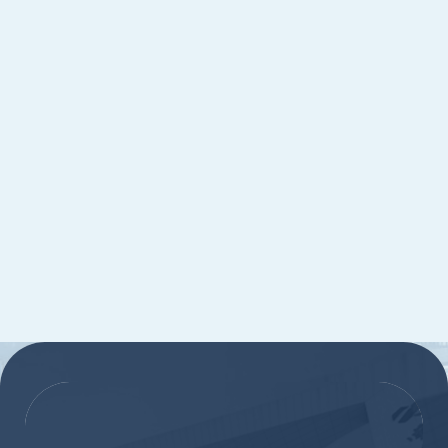
:::
:::