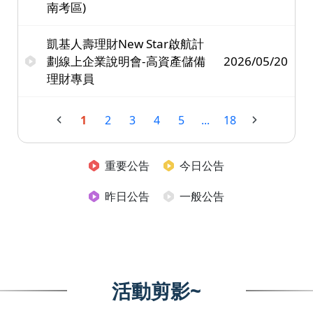
南考區)
凱基人壽理財New Star啟航計
劃線上企業說明會-高資產儲備
2026/05/20
理財專員
1
2
3
4
5
...
18
重要公告
今日公告
昨日公告
一般公告
活動剪影~