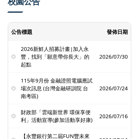
校園公告
公告標題
發佈日期
2026新鮮人招募計畫|加入永
豐，找到「願意帶你長大」的
2026/07/30
起點
115年9月份 金融證照電腦應試
場次訊息 (台灣金融研訓院 台
2026/07/24
南考區)
財政部「雲端新世界 環保享便
2026/07/16
利」活動宣導(參加活動享好康)
【永豐銀行第二屆FUN豐未來