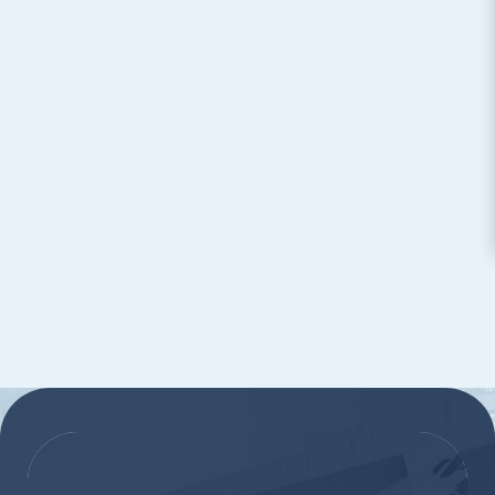
:::
:::