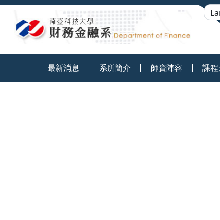
:::
最新消息
系所簡介
師資陣容
課程