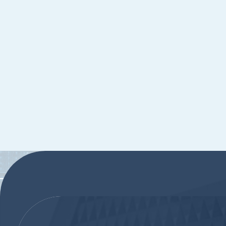
:::
:::