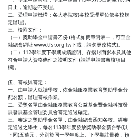
日止，逾期恕不受理。
二、受理申請機構：各大專院校(各校受理單位依各校規
定辦理)。
三、檢附文件：
（一）獎助學金申請書乙份 (格式如簡章附表一，可至金
融總會網址 www.tfsr.org.tw下載，請勿更改格式)。
（二）112學年度下學期成績證明、存摺封面影本及其他
符合申請人資格條件之證明文件 (請詳申請書審核項目
欄)。
伍、審核與審定：
一、由申請人就讀學校，依金融服務業教育獎助學金分
配名額，辦理審核作業。
二、受獎名單由金融服務業教育公益基金暨金融科技發
展發展基金管理委員會審定通過確定。
三、審定之獎助學金名單，由金融總會函知各校。經審
定通過之學生，每名113學年度發放獎助學金新台幣(以
下同)五萬元，分別於同一學年度上、下學期註冊後，預