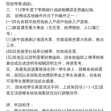
院校學業成績)。
三、 112學年度下學期德行成績無曠課及懲處紀錄。
四、 財務或其他條件符合下列條件之一：
(一)符合各縣市政府低收入戶或中低收入戶資格。
(二)家庭遭受重大事故（含災害、經濟變故、人口傷亡
等）。
(三)家中負擔家計者因失業、失蹤或罹患重大疾病，無法
工作。
(四)目前接受社福單位輔導、扶助或安置。
(五)其他足以證明需要財務協助。請各校協助上傳導師推
薦信或自述證明等相關證明文件，俾便查考。
五、 為避免資源重複落在同一學生身上，授權各校篩選
時，原則以未領取其他獎助學金之學生為優先，但各校
可視學生實際狀況綜合裁量。
六、 因各校學生家庭境況不同，上述第四項 (一) ~(五)及
第五項授權各校依個案狀況自行調整排序。
肆、申請程序：
一、學生申請時程：學生申請自113年9月9日起至10月4