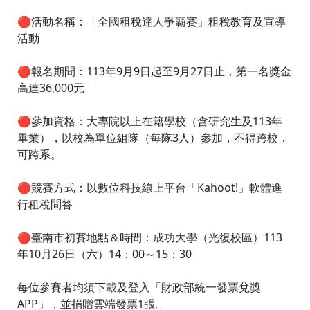
🔴活動名稱：「全國租稅達人爭霸賽」租稅教育及宣導
活動
🔴報名期間：113年9月9日起至9月27日止，第一名獎金
高達36,000元
🔴參加資格：大專院以上在籍學校（含研究生及113年
畢業），以校為單位組隊（每隊3人）參加，不得跨校，
可跨系。
🔴競賽方式：以數位科技線上平台「Kahoot!」軟體進
行租稅問答
🔴臺南市初賽地點＆時間：成功大學（光復校區）113
年10月26日（六）14：00～15：30
每位參賽者均須下載及登入「財政部統一發票兌獎
APP」，並捐贈雲端發票1張。