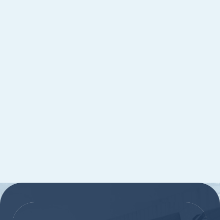
:::
:::