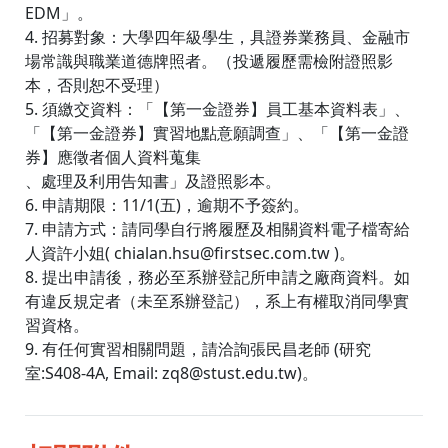
EDM」。
4. 招募對象：大學四年級學生，具證券業務員、金融市
場常識與職業道德牌照者。（投遞履歷需檢附證照影
本，否則恕不受理）
5. 須繳交資料：「【第一金證券】員工基本資料表」、
「【第一金證券】實習地點意願調查」、「【第一金證
券】應徵者個人資料蒐集
、處理及利用告知書」及證照影本。
6. 申請期限：11/1(五)，逾期不予簽約。
7. 申請方式：請同學自行將履歷及相關資料電子檔寄給
人資許小姐( chialan.hsu@firstsec.com.tw )。
8. 提出申請後，務必至系辦登記所申請之廠商資料。如
有違反規定者（未至系辦登記），系上有權取消同學實
習資格。
9. 有任何實習相關問題，請洽詢張民昌老師 (研究
室:S408-4A, Email: zq8@stust.edu.tw)。