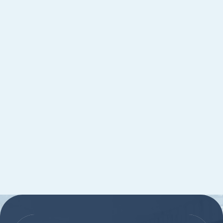
:::
:::